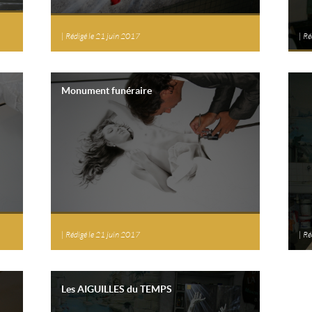
|
Rédigé le 21 juin 2017
|
Ré
Monument funéraire
|
Rédigé le 21 juin 2017
|
Ré
Les AIGUILLES du TEMPS